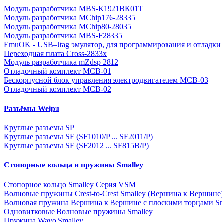
Модуль разработчика MBS-К1921ВК01Т
Модуль разработчика MChip176-28335
Модуль разработчика MChip80-28035
Модуль разработчика MBS-F28335
EmuOK - USB–Jtag эмулятор, для программирования и отладки 
Переходная плата Cross-2833x
Модуль разработчика mZdsp 2812
Отладочный комплект MCB-01
Бескорпусной блок управления электродвигателем MCB-03
Отладочный комплект MCB-02
Разъёмы Weipu
Круглые разъемы SP
Круглые разъемы SF (SF1010/P ... SF2011/P)
Круглые разъемы SF (SF2012 ... SF815B/P)
Стопорные кольца и пружины Smalley
Стопорное кольцо Smalley Серия VSM
Волновые пружины Crest-to-Crest Smalley (Вершина к Вершине
Волновая пружина Вершина к Вершине с плоскими торцами Sm
Одновитковые Волновые пружины Smalley
Пружина Wavo Smalley