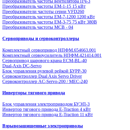
Преобразователь частоты вентилятора ПЧ-3
Преобразователь частоты EM-1-15 15 кВт
Преобразователи частоты серии VFD260
Преобразователь частоты ЕМ-7-1200 1200 кВт
Преобразователь частоты ЕМ-3-75 75 кВт 380В
Преобразователь частоты MCB - 04
Сервоприводы и сервоконтроллеры
Комплектный сервопривод НПФМ.654663.001
Комплектный сервоусилитель НПФМ.421414.001
Сервопривод шарового крана ECM-BL-40
Dual-Axis DC-Servo
Блок управления рулевой рейкой БУРР-30
Сервоконтроллер Dual Axis Servo Driver
Сервоконтроллер AC-Servo-200 / MEC-240
Инверторы тягового привода
Блок управления электроприводом БУЭП-3
Инвертор тягового привода E-Traction 4 кВт
Инвертор тягового привода E-Traction 11 кВт
Взрывозащищенные электроприводы