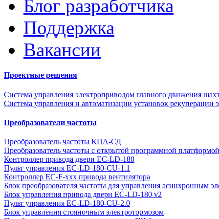
Блог разработчика
Поддержка
Вакансии
Проектные решения
Система управления электроприводом главного движения шах
Система управления и автоматизации установок рекуперации э
Преобразователи частоты
Преобразователь частоты КПА-СД
Преобразователь частоты с открытой программной платформ
Контроллер привода двери EC-LD-180
Пульт управления EC-LD-180-CU-1.1
Контроллер EC-F-xxx привода вентилятора
Блок преобразователя частоты для управления асинхронным эл
Блок управления привода двери EC-LD-180 v2
Пульт управления EC-LD-180-CU-2.0
Блок управления стояночным электротормозом