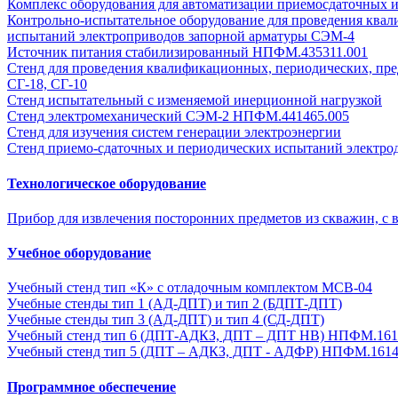
Комплекс оборудования для автоматизации приемосдаточных 
Контрольно-испытательное оборудование для проведения ква
испытаний электроприводов запорной арматуры СЭМ-4
Источник питания стабилизированный НПФМ.435311.001
Стенд для проведения квалификационных, периодических, пре
СГ-18, СГ-10
Стенд испытательный с изменяемой инерционной нагрузкой
Стенд электромеханический СЭМ-2 НПФМ.441465.005
Стенд для изучения систем генерации электроэнергии
Стенд приемо-сдаточных и периодических испытаний электро
Технологическое оборудование
Прибор для извлечения посторонних предметов из скважин, с 
Учебное оборудование
Учебный стенд тип «К» с отладочным комплектом MCB-04
Учебные стенды тип 1 (АД-ДПТ) и тип 2 (БДПТ-ДПТ)
Учебные стенды тип 3 (АД-ДПТ) и тип 4 (СД-ДПТ)
Учебный стенд тип 6 (ДПТ-АДКЗ, ДПТ – ДПТ НВ) НПФМ.161
Учебный стенд тип 5 (ДПТ – АДКЗ, ДПТ - АДФР) НПФМ.1614
Программное обеспечение