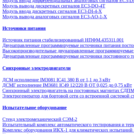
Модуль ввода дифференциальных аналоговых сигналов EC3-D
Модуль вывода дискретных сигналов EC3-DO-4T
Модуль ввода дискретных сигналов EC3-DI-4-Х
Модуль вывода аналоговых сигналов EC3-AO-1-X
Источники питания
Источник питания стабилизированный НПФМ.435311.001
Двунаправленные программируемые источники питания постоян
Высокопроизводительные двунаправленные программируемые 
Двунаправленные программируемые источники постоянного т
Синхронные электродвигатели
ДСМ исполнение IM3081 IC41 380 В от 1,1 до 3 кВт
ДСМГ исполнение IM3681 IC49 12/220 В ОТ 0,025 до 0,75 кВт
Синхронный электродвигатель на постоянных магнитах СДП
Электрогенератор для бортовой сети со встроенной системой с
Испытательное оборудование
Стенд электромеханический СЭМ-2
Испытательный комплекс автоматического тестирования и тер
Комплекс оборудования ИКХ-1 для климатических испытаний 