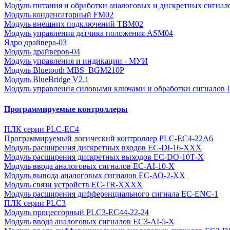
Модуль питания и обработки аналоговых и дискретных сигнал
Модуль конденсаторный FM02
Модуль внешних подключений TBM02
Модуль управления датчика положения ASM04
Ядро драйвера-03
Модуль драйверов-04
Модуль управления и индикации - МУИ
Модуль Bluetooth MBS_BGM210P
Модуль BlueBridge V2.1
Модуль управления силовыми ключами и обработки сигналов
Программируемые контроллеры
ПЛК серии PLC-EC4
Программируемый логический контроллер PLC-EC4-22A6
Модуль расширения дискретных входов EC-DI-16-XХХ
Модуль расширения дискретных выходов EC-DО-10Т-X
Модуль ввода аналоговых сигналов EC-АI-10-X
Модуль вывода аналоговых сигналов EC-АО-2-ХХ
Модуль связи устройств EC-TR-XXXX
Модуль расширения дифференциального сигнала EC-ENC-1
ПЛК серии PLC3
Модуль процессорный PLC3-EC44-22-24
Модуль ввода аналоговых сигналов EC3-AI-5-X