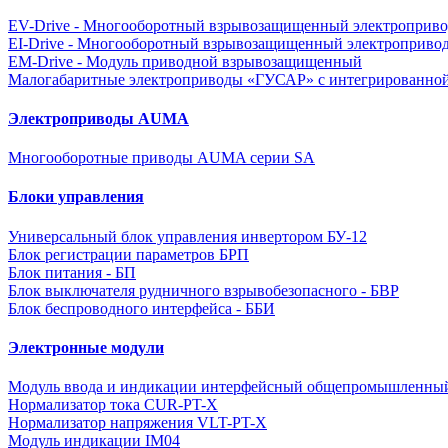
EV-Drive - Многооборотный взрывозащищенный электроприво
EI-Drive - Многооборотный взрывозащищенный электроприво
EM-Drive - Модуль приводной взрывозащищенный
Малогабаритные электроприводы «ГУСАР» с интегрированной
Электроприводы AUMA
Многооборотные приводы AUMA серии SA
Блоки управления
Универсальный блок управления инвертором БУ-12
Блок регистрации параметров БРП
Блок питания - БП
Блок выключателя рудничного взрывобезопасного - БВР
Блок беспроводного интерфейса - ББИ
Электронные модули
Модуль ввода и индикации интерфейсный общепромышленны
Нормализатор тока CUR-PT-X
Нормализатор напряжения VLT-PT-X
Модуль индикации IM04