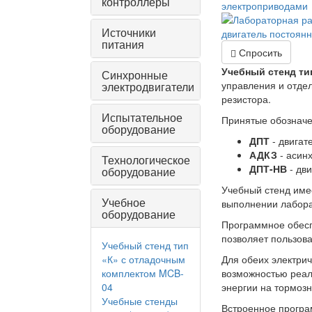
контроллеры
Источники
питания
Спросить
Учебный стенд ти
Синхронные
управления и отде
электродвигатели
резистора.
Испытательное
Принятые обозначе
оборудование
ДПТ
- двигат
АДКЗ
- асин
Технологическое
ДПТ-НВ
- дви
оборудование
Учебный стенд име
Учебное
выполнении лабора
оборудование
Программное обесп
позволяет пользов
Учебный стенд тип
«К» с отладочным
Для обеих электри
комплектом MCB-
возможностью реал
04
энергии на тормозн
Учебные стенды
Встроенное програ