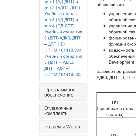
тип 1 (АД-ДПТ) и
обеспечивает:
тип 2 (БДПТ-ДПТ)
Учебные стенды
управление а
тип 3 (АД-ДПТ) и
обратной связ
тип 4 (СД-ДПТ)
управление д
Учебный стенд тип
обратной связ
6 (ДПТ-АДКЗ, ДПТ
формирование
– ДПТ НВ)
функции скор
НПФМ.161418.004
возможность 
Учебный стенд тип
обеспечения 
5 (ДПТ – АДКЗ,
Development S
ДПТ - АДФР)
Базовое программн
НПФМ.161418.003
АДКЗ, ДПТ – ДПТ Н
Программное
обеспечение
ПЧ
Отладочные
(преобразователь
комплекты
частоты)
Разъёмы Weipu
UZ1