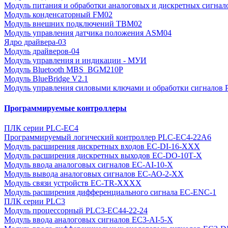
Модуль питания и обработки аналоговых и дискретных сигнал
Модуль конденсаторный FM02
Модуль внешних подключений TBM02
Модуль управления датчика положения ASM04
Ядро драйвера-03
Модуль драйверов-04
Модуль управления и индикации - МУИ
Модуль Bluetooth MBS_BGM210P
Модуль BlueBridge V2.1
Модуль управления силовыми ключами и обработки сигналов
Программируемые контроллеры
ПЛК серии PLC-EC4
Программируемый логический контроллер PLC-EC4-22A6
Модуль расширения дискретных входов EC-DI-16-XХХ
Модуль расширения дискретных выходов EC-DО-10Т-X
Модуль ввода аналоговых сигналов EC-АI-10-X
Модуль вывода аналоговых сигналов EC-АО-2-ХХ
Модуль связи устройств EC-TR-XXXX
Модуль расширения дифференциального сигнала EC-ENC-1
ПЛК серии PLC3
Модуль процессорный PLC3-EC44-22-24
Модуль ввода аналоговых сигналов EC3-AI-5-X