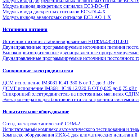
Модуль ввода дифференциальных аналоговых сигналов EC3-D
Модуль вывода дискретных сигналов EC3-DO-4T
Модуль ввода дискретных сигналов EC3-DI-4-Х
Модуль вывода аналоговых сигналов EC3-AO-1-X
Источники питания
Источник питания стабилизированный НПФМ.435311.001
Двунаправленные программируемые источники питания постоян
Высокопроизводительные двунаправленные программируемые 
Двунаправленные программируемые источники постоянного т
Синхронные электродвигатели
ДСМ исполнение IM3081 IC41 380 В от 1,1 до 3 кВт
ДСМГ исполнение IM3681 IC49 12/220 В ОТ 0,025 до 0,75 кВт
Синхронный электродвигатель на постоянных магнитах СДП
Электрогенератор для бортовой сети со встроенной системой с
Испытательное оборудование
Стенд электромеханический СЭМ-2
Испытательный комплекс автоматического тестирования и тер
Комплекс оборудования ИКХ-1 для климатических испытаний 