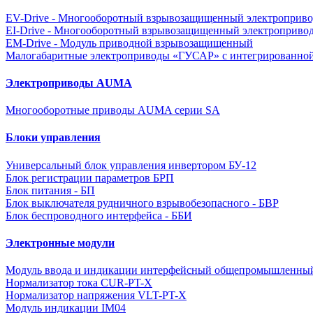
EV-Drive - Многооборотный взрывозащищенный электроприво
EI-Drive - Многооборотный взрывозащищенный электроприво
EM-Drive - Модуль приводной взрывозащищенный
Малогабаритные электроприводы «ГУСАР» с интегрированной
Электроприводы AUMA
Многооборотные приводы AUMA серии SA
Блоки управления
Универсальный блок управления инвертором БУ-12
Блок регистрации параметров БРП
Блок питания - БП
Блок выключателя рудничного взрывобезопасного - БВР
Блок беспроводного интерфейса - ББИ
Электронные модули
Модуль ввода и индикации интерфейсный общепромышленны
Нормализатор тока CUR-PT-X
Нормализатор напряжения VLT-PT-X
Модуль индикации IM04