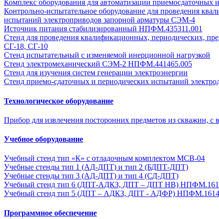
Комплекс оборудования для автоматизации приемосдаточных 
Контрольно-испытательное оборудование для проведения ква
испытаний электроприводов запорной арматуры СЭМ-4
Источник питания стабилизированный НПФМ.435311.001
Стенд для проведения квалификационных, периодических, пре
СГ-18, СГ-10
Стенд испытательный с изменяемой инерционной нагрузкой
Стенд электромеханический СЭМ-2 НПФМ.441465.005
Стенд для изучения систем генерации электроэнергии
Стенд приемо-сдаточных и периодических испытаний электро
Технологическое оборудование
Прибор для извлечения посторонних предметов из скважин, с 
Учебное оборудование
Учебный стенд тип «К» с отладочным комплектом MCB-04
Учебные стенды тип 1 (АД-ДПТ) и тип 2 (БДПТ-ДПТ)
Учебные стенды тип 3 (АД-ДПТ) и тип 4 (СД-ДПТ)
Учебный стенд тип 6 (ДПТ-АДКЗ, ДПТ – ДПТ НВ) НПФМ.161
Учебный стенд тип 5 (ДПТ – АДКЗ, ДПТ - АДФР) НПФМ.1614
Программное обеспечение