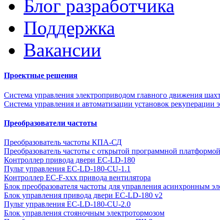
Блог разработчика
Поддержка
Вакансии
Проектные решения
Система управления электроприводом главного движения шах
Система управления и автоматизации установок рекуперации э
Преобразователи частоты
Преобразователь частоты КПА-СД
Преобразователь частоты с открытой программной платформ
Контроллер привода двери EC-LD-180
Пульт управления EC-LD-180-CU-1.1
Контроллер EC-F-xxx привода вентилятора
Блок преобразователя частоты для управления асинхронным эл
Блок управления привода двери EC-LD-180 v2
Пульт управления EC-LD-180-CU-2.0
Блок управления стояночным электротормозом