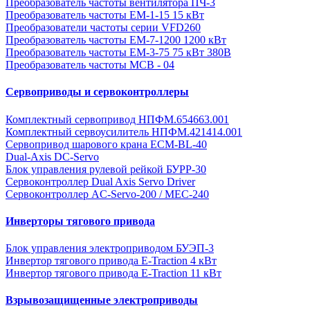
Преобразователь частоты вентилятора ПЧ-3
Преобразователь частоты EM-1-15 15 кВт
Преобразователи частоты серии VFD260
Преобразователь частоты ЕМ-7-1200 1200 кВт
Преобразователь частоты ЕМ-3-75 75 кВт 380В
Преобразователь частоты MCB - 04
Сервоприводы и сервоконтроллеры
Комплектный сервопривод НПФМ.654663.001
Комплектный сервоусилитель НПФМ.421414.001
Сервопривод шарового крана ECM-BL-40
Dual-Axis DC-Servo
Блок управления рулевой рейкой БУРР-30
Сервоконтроллер Dual Axis Servo Driver
Сервоконтроллер AC-Servo-200 / MEC-240
Инверторы тягового привода
Блок управления электроприводом БУЭП-3
Инвертор тягового привода E-Traction 4 кВт
Инвертор тягового привода E-Traction 11 кВт
Взрывозащищенные электроприводы