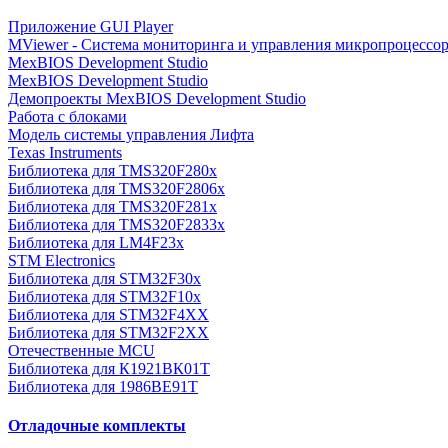
Приложение GUI Player
MViewer - Система мониторинга и управления микропроцессо
MexBIOS Development Studio
MexBIOS Development Studio
Демопроекты MexBIOS Development Studio
Работа с блоками
Модель системы управления Лифта
Texas Instruments
Библиотека для TMS320F280x
Библиотека для TMS320F2806x
Библиотека для TMS320F281x
Библиотека для TMS320F2833x
Библиотека для LM4F23x
STM Electronics
Библиотека для STM32F30x
Библиотека для STM32F10x
Библиотека для STM32F4XX
Библиотека для STM32F2XX
Отечественные MCU
Библиотека для К1921ВК01Т
Библиотека для 1986BE91T
Отладочные комплекты