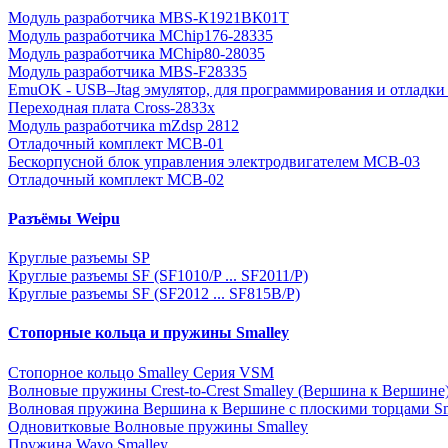
Модуль разработчика MBS-К1921ВК01Т
Модуль разработчика MChip176-28335
Модуль разработчика MChip80-28035
Модуль разработчика MBS-F28335
EmuOK - USB–Jtag эмулятор, для программирования и отладки 
Переходная плата Cross-2833x
Модуль разработчика mZdsp 2812
Отладочный комплект MCB-01
Бескорпусной блок управления электродвигателем MCB-03
Отладочный комплект MCB-02
Разъёмы Weipu
Круглые разъемы SP
Круглые разъемы SF (SF1010/P ... SF2011/P)
Круглые разъемы SF (SF2012 ... SF815B/P)
Стопорные кольца и пружины Smalley
Стопорное кольцо Smalley Серия VSM
Волновые пружины Crest-to-Crest Smalley (Вершина к Вершине
Волновая пружина Вершина к Вершине с плоскими торцами Sm
Одновитковые Волновые пружины Smalley
Пружина Wavo Smalley