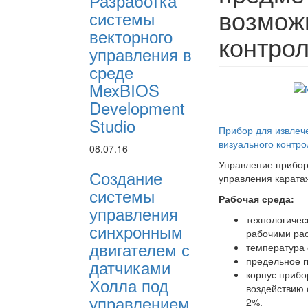
Разработка
возмож
системы
векторного
контро
управления в
среде
MexBIOS
Development
Studio
Прибор для извлеч
визуального контро
08.07.16
Управление прибор
Создание
управления карата
системы
Рабочая среда:
управления
технологичес
синхронным
рабочими ра
двигателем с
температура 
предельное г
датчиками
корпус прибо
Холла под
воздействию 
управлением
2%.