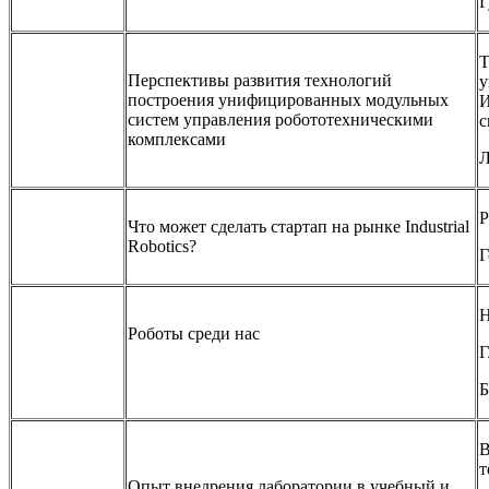
Г
Т
Перспективы развития технологий
у
построения унифицированных модульных
И
систем управления робототехническими
с
комплексами
Л
Р
Что может сделать стартап на рынке Industrial
Robotics?
Г
Н
Роботы среди нас
Г
Б
В
т
Опыт внедрения лаборатории в учебный и