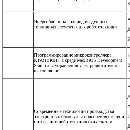
A
Энергоблоки на водород-воздушных
топливных элементах для робототехники
Д
К
Программирование микроконтроллера
Н
К1921ВК01Т в среде MexBIOS Development
В
Studio для управления электродвигателем
п
maxon motor
А
Д
Ф
Современные технологии производства
П
электронных блоков для повышения степени
интеграции робототехнических систем
Д